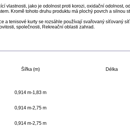
ící vlastnosti, jako je odolnost proti korozi, oxidační odolnost, od
ostem. Kromě tohoto druhu produktu má plochý povrch a silnou str
ce a tenisové kurty se rozsáhle používají svařovaný síťovaný síť
vitosti, společnosti, Rekreační oblasti zahrad.
Šířka (m)
Délka
0,914 m-1,83 m
0,914 m-2,75 m
0,914 m-2,75 m