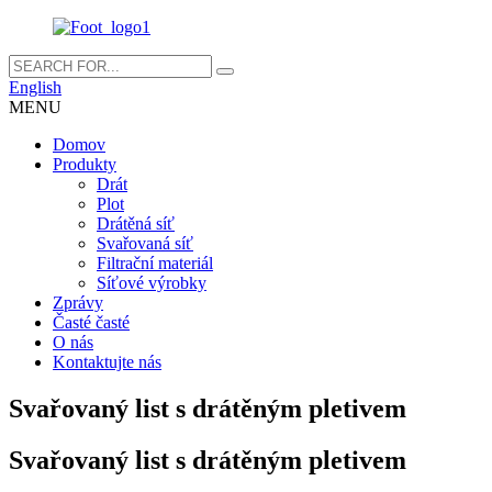
English
MENU
Domov
Produkty
Drát
Plot
Drátěná síť
Svařovaná síť
Filtrační materiál
Síťové výrobky
Zprávy
Časté časté
O nás
Kontaktujte nás
Svařovaný list s drátěným pletivem
Svařovaný list s drátěným pletivem