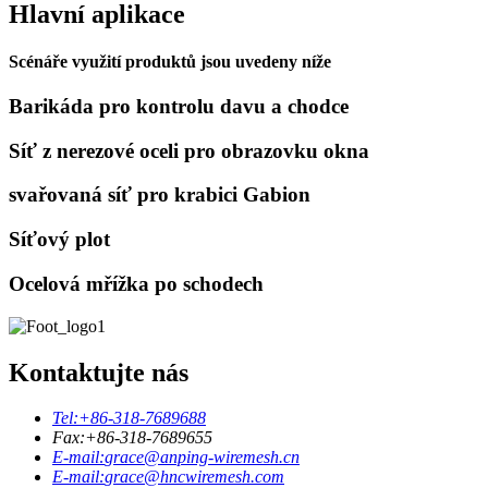
Hlavní aplikace
Scénáře využití produktů jsou uvedeny níže
Barikáda pro kontrolu davu a chodce
Síť z nerezové oceli pro obrazovku okna
svařovaná síť pro krabici Gabion
Síťový plot
Ocelová mřížka po schodech
Kontaktujte nás
Tel:
+86-318-7689688
Fax:
+86-318-7689655
E-mail:
grace@anping-wiremesh.cn
E-mail:
grace@hncwiremesh.com