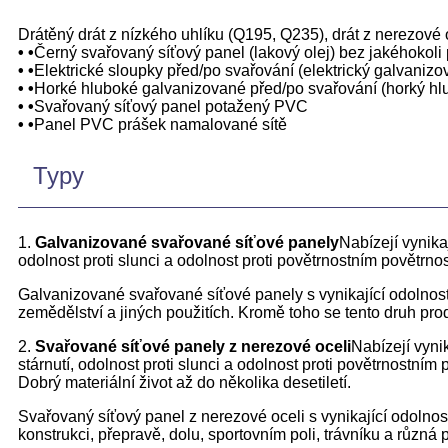
Drátěný drát z nízkého uhlíku (Q195, Q235), drát z nerezové 
• •
Černý svařovaný síťový panel (lakový olej) bez jakéhokoli
• •
Elektrické sloupky před/po svařování (elektrický galvaniz
• •
Horké hluboké galvanizované před/po svařování (horký hl
• •
Svařovaný síťový panel potažený PVC
• •
Panel PVC prášek namalované sítě
Typy
1.
Galvanizované svařované síťové panely
Nabízejí vynikaj
odolnost proti slunci a odolnost proti povětrnostním povětrn
Galvanizované svařované síťové panely s vynikající odolností 
zemědělství a jiných použitích. Kromě toho se tento druh pro
2.
Svařované síťové panely z nerezové oceli
Nabízejí vynik
stárnutí, odolnost proti slunci a odolnost proti povětrnostní
Dobrý materiální život až do několika desetiletí.
Svařovaný síťový panel z nerezové oceli s vynikající odolnost
konstrukci, přepravě, dolu, sportovním poli, trávníku a různá