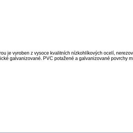
 je vyroben z vysoce kvalitních nízkohlíkových ocelí, nerezové
cké galvanizované. PVC potažené a galvanizované povrchy mají 