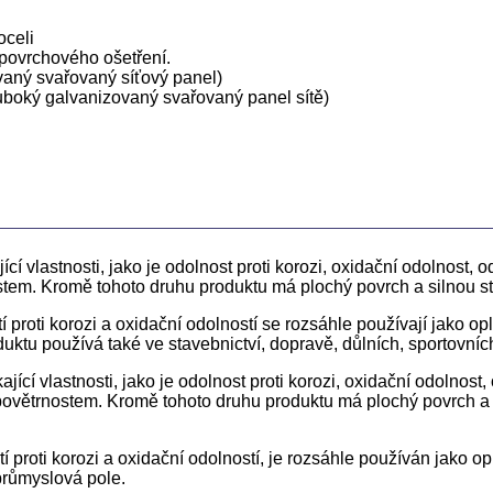
oceli
 povrchového ošetření.
ovaný svařovaný síťový panel)
uboký galvanizovaný svařovaný panel sítě)
ící vlastnosti, jako je odolnost proti korozi, oxidační odolnost, od
ostem. Kromě tohoto druhu produktu má plochý povrch a silnou st
proti korozi a oxidační odolností se rozsáhle používají jako oplo
duktu používá také ve stavebnictví, dopravě, důlních, sportovní
ající vlastnosti, jako je odolnost proti korozi, oxidační odolnost,
m povětrnostem. Kromě tohoto druhu produktu má plochý povrch a 
í proti korozi a oxidační odolností, je rozsáhle používán jako o
 průmyslová pole.