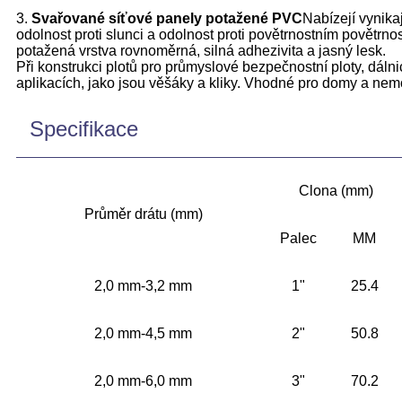
3.
Svařované síťové panely potažené PVC
Nabízejí vynikaj
odolnost proti slunci a odolnost proti povětrnostním povětrn
potažená vrstva rovnoměrná, silná adhezivita a jasný lesk.
Při konstrukci plotů pro průmyslové bezpečnostní ploty, dálni
aplikacích, jako jsou věšáky a kliky. Vhodné pro domy a nemo
Specifikace
Clona (mm)
Průměr drátu (mm)
Palec
MM
2,0 mm-3,2 mm
1"
25.4
2,0 mm-4,5 mm
2"
50.8
2,0 mm-6,0 mm
3"
70.2