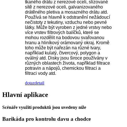
tkaného drátu z nerezové oceli, slizované
sítě z nerezové oceli, galvanizovaného
drátěného pletiva a mosazného drátu atd.
Používá se hlavně k odstranění nežádoucí
nečistoty z tekutiny, vzduchu nebo pevné
látky. Může být vyroben z jedné vrstvy nebo
více vrstev filtrových balíčků, které se
mohou rozdělit na bodovou svařovanou
hranu a hliníkový orámovaný okraj. Kromě
toho může být nařezán na různé tvary,
například kulatý, čtvercový, polygon a
oválný atd. Disky jsou široce používány v
různých oblastech života, například filtrace
potravin a nápojů, chemickou filtraci a
filtraci vody atd.
dotaz
detail
Hlavní aplikace
Scénáře využití produktů jsou uvedeny níže
Barikáda pro kontrolu davu a chodce