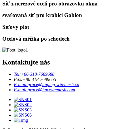
Síť z nerezové oceli pro obrazovku okna
svařovaná síť pro krabici Gabion
Síťový plot
Ocelová mřížka po schodech
Kontaktujte nás
Tel:
+86-318-7689688
Fax:
+86-318-7689655
E-mail:
grace@anping-wiremesh.cn
E-mail:
grace@hncwiremesh.com