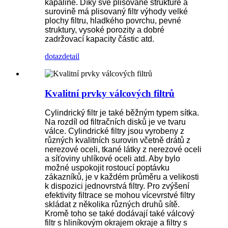
kapalině. Díky své plisované struktuře a
surovině má plisovaný filtr výhody velké
plochy filtru, hladkého povrchu, pevné
struktury, vysoké porozity a dobré
zadržovací kapacity částic atd.
dotaz
detail
Kvalitní prvky válcových filtrů
Cylindrický filtr je také běžným typem sítka.
Na rozdíl od filtračních disků je ve tvaru
válce. Cylindrické filtry jsou vyrobeny z
různých kvalitních surovin včetně drátů z
nerezové oceli, tkané látky z nerezové oceli
a síťoviny uhlíkové oceli atd. Aby bylo
možné uspokojit rostoucí poptávku
zákazníků, je v každém průměru a velikosti
k dispozici jednovrstvá filtry. Pro zvýšení
efektivity filtrace se mohou vícevrstvé filtry
skládat z několika různých druhů sítě.
Kromě toho se také dodávají také válcový
filtr s hliníkovým okrajem okraje a filtry s