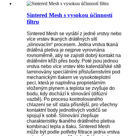
Sintered Mesh s vysokou účinností
filtru
Sintered Mesh se vyrábí z jedné vrstvy nebo
více vrstev tkaných drátěných sítí
„slinovacím“ procesem. Jedna vrstva tkaná
drátěná pletiva je nejprve vyrovnána
rovnoměrně, aby se zajistil dobrý kontakt na
drátěném kříži přes body. Poté jsou jednou
vrstva nebo více vrstev této kalendářské sítě
laminovány speciálními příslušenstvími pod
mechanickým tlakem ve vysokoteplotní
peci, která je naplněna proprietárním
vloženým plynem a teplota se zvyšuje do
bodu, kdy dochází k slinování (difúzní
vazbě). Po procesu kontrolovaného
chlazení se síť stala přísnější, pro všechny
kontaktní body jednotlivých vodičů se
spojují k sobě. Slinování zlepšuje
charakteristiky tkaného drátěného pletiva
kombinací tepla a tlaku. Sintered Mesh
může být podle potřeby filtrace jedna vrstva