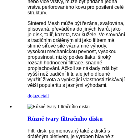
nebo více vrstvy, může být přidána jedna
vrstva perforovaného kovu pro posílení celé
struktury.
Sintered Mesh může být řezána, svařována,
plisovaná, převáděna do jiných tvarů, jako
je disk, talíř, kazeta, tvar kužele. Ve srovnání
s tradičním drátěným sítí jako filtrem má
slinné síťové sítě významné výhody,
vysokou mechanickou pevnost, vysokou
propustnost, nízký pokles tlaku, široký
rozsah hodnocení filtrace, snadné
proplachování. Ačkoli se náklady zdá být
vyšší než tradiční filtr, ale jeho dlouhé
využití života a vynikající vlastnosti získávají
větší popularitu s jasnými výhodami.
dotaz
detail
Různé tvary filtračního disku
Filtr disk, pojmenovaný také z disků s
drátěným pletivem, je vyroben hlavně z