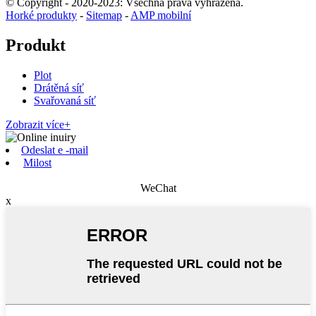
© Copyright - 2020-2023: Všechna práva vyhrazena.
Horké produkty
-
Sitemap
-
AMP mobilní
Produkt
Plot
Drátěná síť
Svařovaná síť
Zobrazit více+
Odeslat e -mail
Milost
WeChat
x