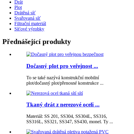
Drát
Plot
Drátěná síť
Svařovaná síť
Filtrační materiál
Síťové výrobky
Přednášející produkty
Dočasný plot pro veřejnost ...
To se také nazývá konstrukční mobilní
plot/dočasný plot/přenosné konstrukce ...
Tkaný drát z nerezové oceli ...
Materiál: SS 201, SS304, SS304L, SS316,
SS316L, SS321, SS347, SS430, monel. Ty ...