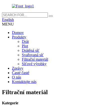
English
MENU
Domov
Produkty
Drát
Plot
Drátěná síť
Svařovaná síť
Filtrační materiál
Síťové výrobky
Zprávy
Časté časté
O nás
Kontaktujte nás
Filtrační materiál
Kategorie