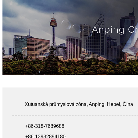
Anping Ch
Xutuanská průmyslová zóna, Anping, Hebei, Čína
+86-318-7689688
+86-13932894180