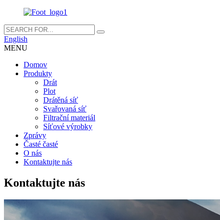
English
MENU
Domov
Produkty
Drát
Plot
Drátěná síť
Svařovaná síť
Filtrační materiál
Síťové výrobky
Zprávy
Časté časté
O nás
Kontaktujte nás
Kontaktujte nás