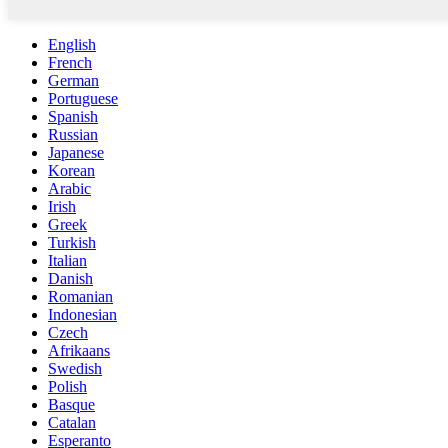
English
French
German
Portuguese
Spanish
Russian
Japanese
Korean
Arabic
Irish
Greek
Turkish
Italian
Danish
Romanian
Indonesian
Czech
Afrikaans
Swedish
Polish
Basque
Catalan
Esperanto